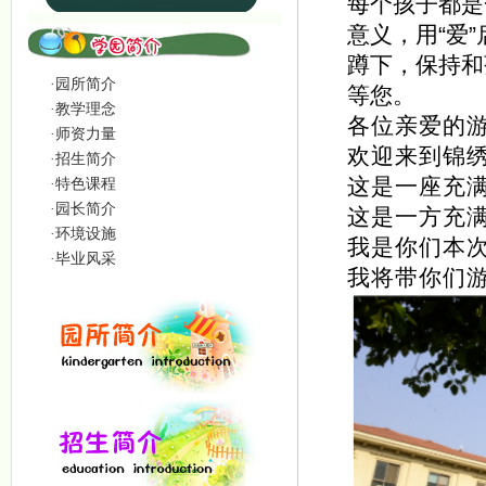
每个孩子都是
意义，用“爱
蹲下，保持和
·园所简介
等您。
·教学理念
各位亲爱的
·师资力量
欢迎来到锦
·招生简介
这是一座充
·特色课程
·园长简介
这是一方充
·环境设施
我是你们本
·毕业风采
我将带你们